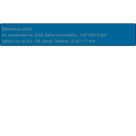
Bibliotecas UNISC
Av. Independência, 2293, Bairro Universitário - CEP 96815-900
Santa Cruz do Sul - RS / Brasil. Telefone: (51)3717.7409