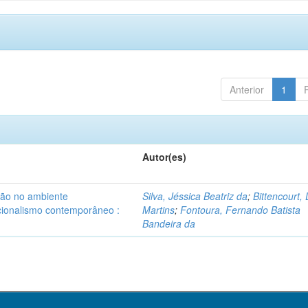
Anterior
1
Autor(es)
são no ambiente
Silva, Jéssica Beatriz da
;
Bittencourt,
ucionalismo contemporâneo :
Martins
;
Fontoura, Fernando Batista
Bandeira da