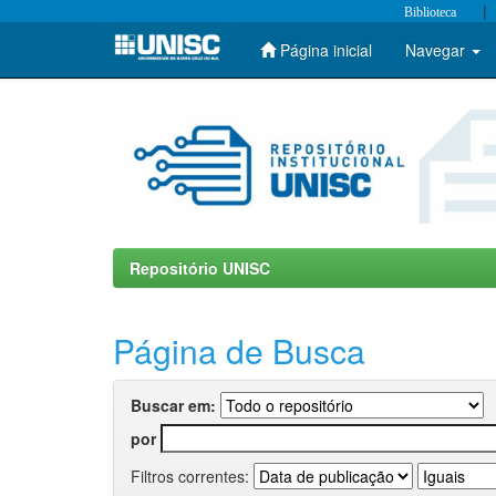
|
Biblioteca
Página inicial
Navegar
Skip
navigation
Repositório UNISC
Página de Busca
Buscar em:
por
Filtros correntes: