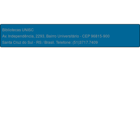
Bibliotecas UNISC
Av. Independência, 2293, Bairro Universitário - CEP 96815-900
Santa Cruz do Sul - RS / Brasil. Telefone: (51)3717.7409