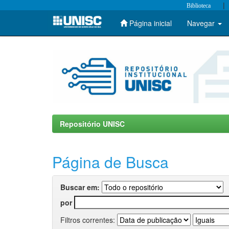
|
Biblioteca
Página inicial
Navegar
Skip
navigation
Repositório UNISC
Página de Busca
Buscar em:
por
Filtros correntes: