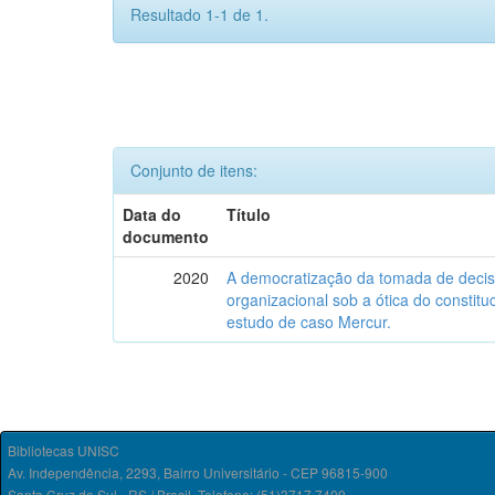
Resultado 1-1 de 1.
Conjunto de itens:
Data do
Título
documento
2020
A democratização da tomada de deci
organizacional sob a ótica do constit
estudo de caso Mercur.
Bibliotecas UNISC
Av. Independência, 2293, Bairro Universitário - CEP 96815-900
Santa Cruz do Sul - RS / Brasil. Telefone: (51)3717.7409