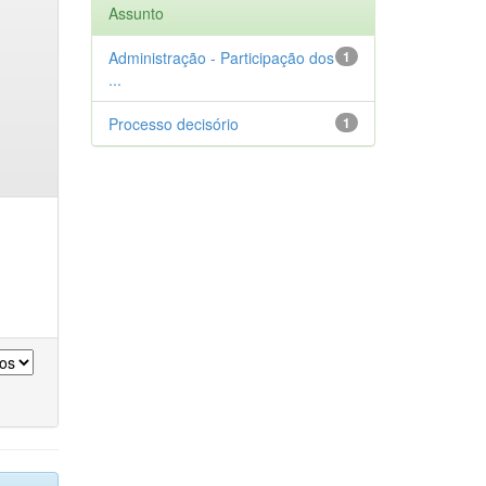
Assunto
Administração - Participação dos
1
...
Processo decisório
1