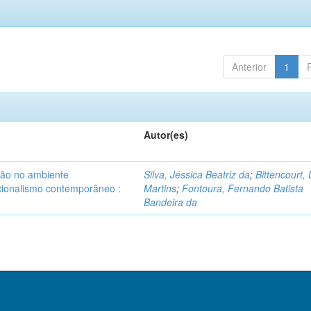
Anterior
1
Autor(es)
são no ambiente
Silva, Jéssica Beatriz da
;
Bittencourt,
ucionalismo contemporâneo :
Martins
;
Fontoura, Fernando Batista
Bandeira da