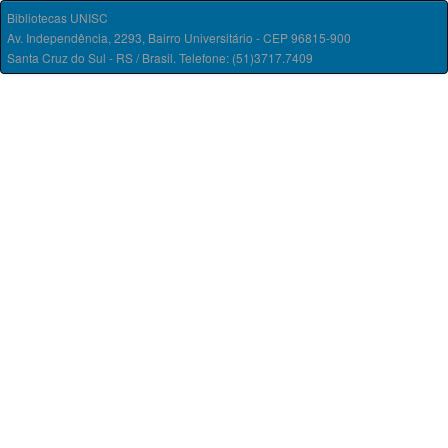
Bibliotecas UNISC
Av. Independência, 2293, Bairro Universitário - CEP 96815-900
Santa Cruz do Sul - RS / Brasil. Telefone: (51)3717.7409