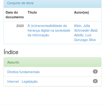
Conjunto de itens:
Data do
Título
Autor(es)
documento
2020
A (in)transmissibilidade da
Klein, Júlia
herança digital na sociedade
Schroeder Bald
;
da informação.
Adolfo, Luiz
Gonzaga Silva
Índice
Assunto
Direitos fundamentais
1
Internet - Legislação
1