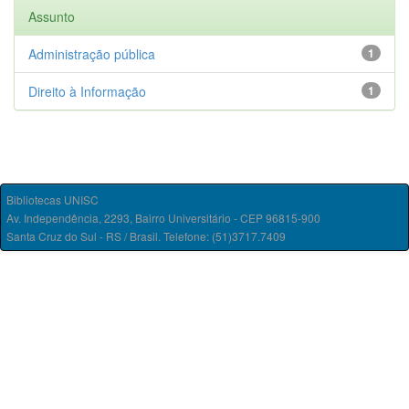
Assunto
Administração pública
1
Direito à Informação
1
Bibliotecas UNISC
Av. Independência, 2293, Bairro Universitário - CEP 96815-900
Santa Cruz do Sul - RS / Brasil. Telefone: (51)3717.7409