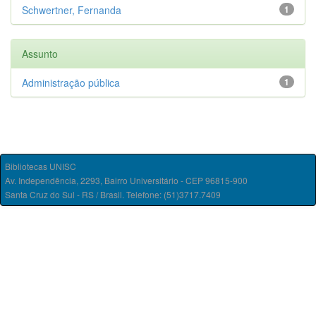
Schwertner, Fernanda
1
Assunto
Administração pública
1
Bibliotecas UNISC
Av. Independência, 2293, Bairro Universitário - CEP 96815-900
Santa Cruz do Sul - RS / Brasil. Telefone: (51)3717.7409