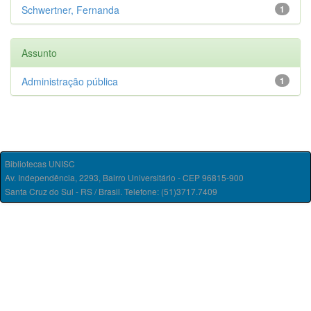
Schwertner, Fernanda
1
Assunto
Administração pública
1
Bibliotecas UNISC
Av. Independência, 2293, Bairro Universitário - CEP 96815-900
Santa Cruz do Sul - RS / Brasil. Telefone: (51)3717.7409