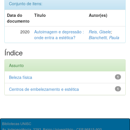
Conjunto de itens:
Data do
Título
Autor(es)
documento
2020
Autoimagem e depressão :
Reis, Gisele
;
onde entra a estética?
Bianchetti, Paula
Índice
Assunto
Beleza física
1
Centros de embelezamento e estética
1
Bibliotecas UNISC
Av. Independência, 2293, Bairro Universitário - CEP 96815-900