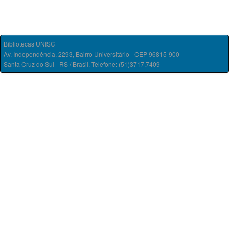
Bibliotecas UNISC
Av. Independência, 2293, Bairro Universitário - CEP 96815-900
Santa Cruz do Sul - RS / Brasil. Telefone: (51)3717.7409