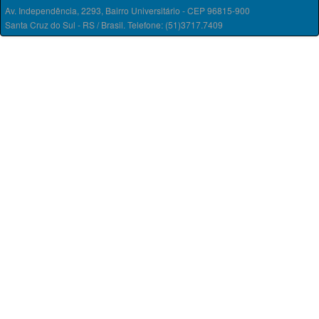
Av. Independência, 2293, Bairro Universitário - CEP 96815-900
Santa Cruz do Sul - RS / Brasil. Telefone: (51)3717.7409