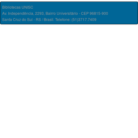
Bibliotecas UNISC
Av. Independência, 2293, Bairro Universitário - CEP 96815-900
Santa Cruz do Sul - RS / Brasil. Telefone: (51)3717.7409