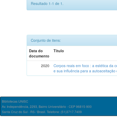
Resultado 1-1 de 1.
Conjunto de itens:
Data do
Título
documento
2020
Corpos reais em foco : a estética da
e sua influência para a autoaceitação
Bibliotecas UNISC
Av. Independência, 2293, Bairro Universitário - CEP 96815-900
Santa Cruz do Sul - RS / Brasil. Telefone: (51)3717.7409