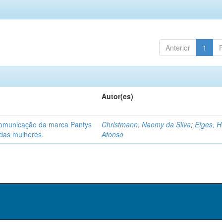
Anterior
1
Autor(es)
 comunicação da marca Pantys
Christmann, Naomy da Silva
;
Etges, H
 das mulheres.
Afonso