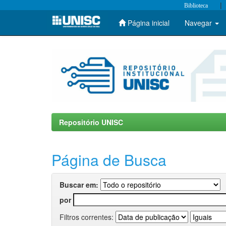
|
Biblioteca
Página inicial
Navegar
Skip
navigation
Repositório UNISC
Página de Busca
Buscar em:
por
Filtros correntes: