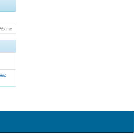
Póximo
élio