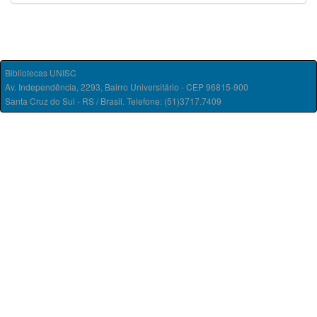
Bibliotecas UNISC
Av. Independência, 2293, Bairro Universitário - CEP 96815-900
Santa Cruz do Sul - RS / Brasil. Telefone: (51)3717.7409