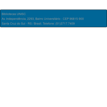
Bibliotecas UNISC
Av. Independência, 2293, Bairro Universitário - CEP 96815-900
Santa Cruz do Sul - RS / Brasil. Telefone: (51)3717.7409