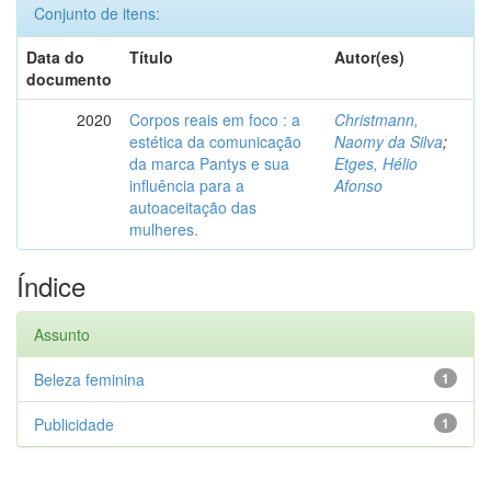
Conjunto de itens:
Data do
Título
Autor(es)
documento
2020
Corpos reais em foco : a
Christmann,
estética da comunicação
Naomy da Silva
;
da marca Pantys e sua
Etges, Hélio
influência para a
Afonso
autoaceitação das
mulheres.
Índice
Assunto
Beleza feminina
1
Publicidade
1