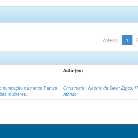
Anterior
1
Autor(es)
 comunicação da marca Pantys
Christmann, Naomy da Silva
;
Etges, H
 das mulheres.
Afonso