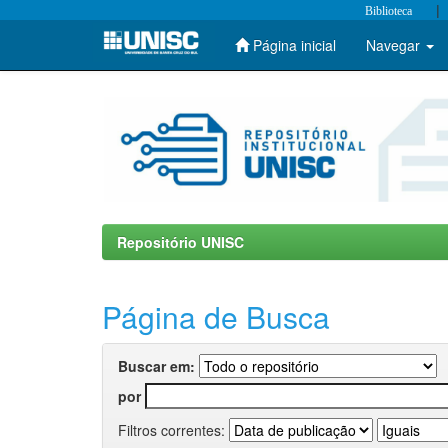
|
Biblioteca
Página inicial
Navegar
Skip
navigation
Repositório UNISC
Página de Busca
Buscar em:
por
Filtros correntes: