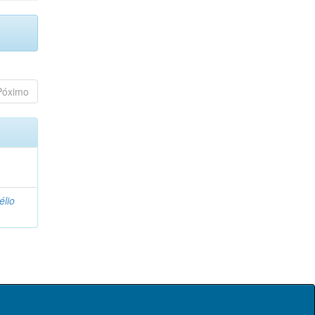
Póximo
élio