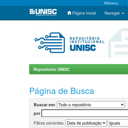
|
Biblioteca
Página inicial
Navegar
Skip
navigation
Repositório UNISC
Página de Busca
Buscar em:
por
Filtros correntes: