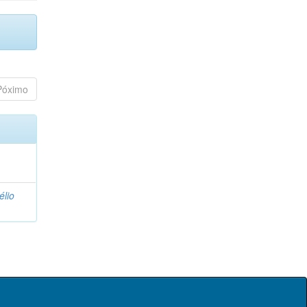
Póximo
élio