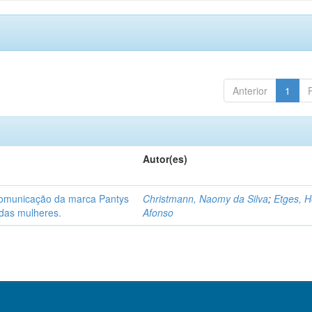
Anterior
1
Autor(es)
 comunicação da marca Pantys
Christmann, Naomy da Silva
;
Etges, H
 das mulheres.
Afonso