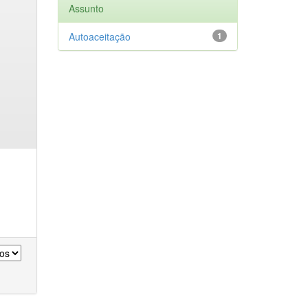
Assunto
Autoaceitação
1