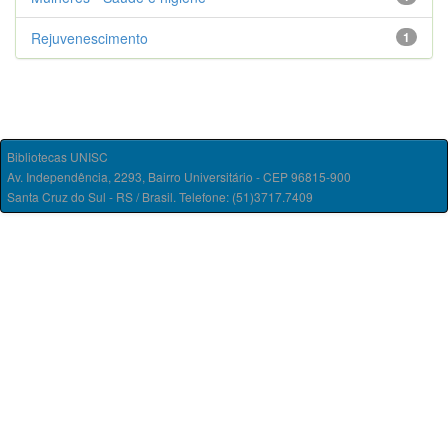
Rejuvenescimento
1
Bibliotecas UNISC
Av. Independência, 2293, Bairro Universitário - CEP 96815-900
Santa Cruz do Sul - RS / Brasil. Telefone: (51)3717.7409