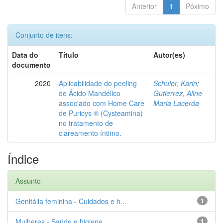
Anterior
1
Póximo
Conjunto de itens:
Data do
Título
Autor(es)
documento
2020
Aplicabilidade do peeling
Schuler, Karin
;
de Ácido Mandélico
Gutierrez, Aline
associado com Home Care
Maria Lacerda
de Puricys ® (Cysteamina)
no tratamento de
clareamento íntimo.
Índice
Assunto
Genitália feminina - Cuidados e h...
1
Mulheres - Saúde e higiene
1