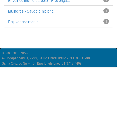
Envelhecimento da pele - Prevençã...
1
Mulheres - Saúde e higiene
1
Rejuvenescimento
1
Bibliotecas UNISC
Av. Independência, 2293, Bairro Universitário - CEP 96815-900
Santa Cruz do Sul - RS / Brasil. Telefone: (51)3717.7409