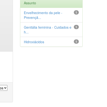
Assunto
Envelhecimento da pele -
1
Prevençã...
Genitália feminina - Cuidados e
1
h...
Hidroxiácidos
1