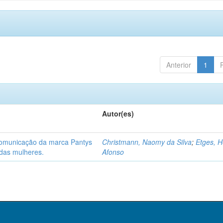
Anterior
1
Autor(es)
 comunicação da marca Pantys
Christmann, Naomy da Silva
;
Etges, H
 das mulheres.
Afonso