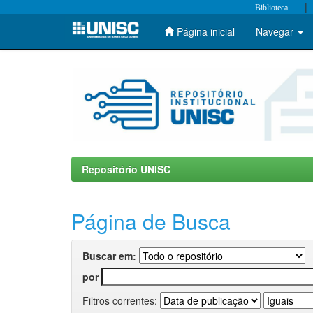
|
Biblioteca
Página inicial
Navegar
Skip
navigation
Repositório UNISC
Página de Busca
Buscar em:
por
Filtros correntes: