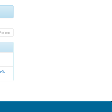
Póximo
élio