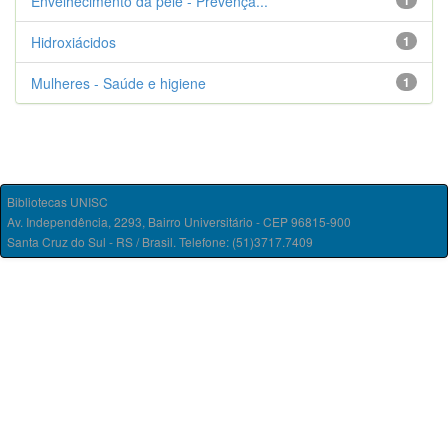
Envelhecimento da pele - Prevençã...
1
Hidroxiácidos
1
Mulheres - Saúde e higiene
1
Bibliotecas UNISC
Av. Independência, 2293, Bairro Universitário - CEP 96815-900
Santa Cruz do Sul - RS / Brasil. Telefone: (51)3717.7409