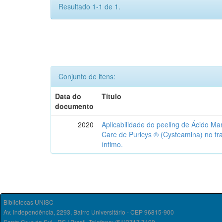
Resultado 1-1 de 1.
Conjunto de itens:
Data do
Título
documento
2020
Aplicabilidade do peeling de Ácido 
Care de Puricys ® (Cysteamina) no t
íntimo.
Bibliotecas UNISC
Av. Independência, 2293, Bairro Universitário - CEP 96815-900
Santa Cruz do Sul - RS / Brasil. Telefone: (51)3717.7409