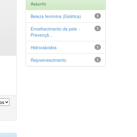
Assunto
Beleza feminina (Estética)
1
Envelhecimento da pele -
1
Prevençã...
Hidroxiácidos
1
Rejuvenescimento
1