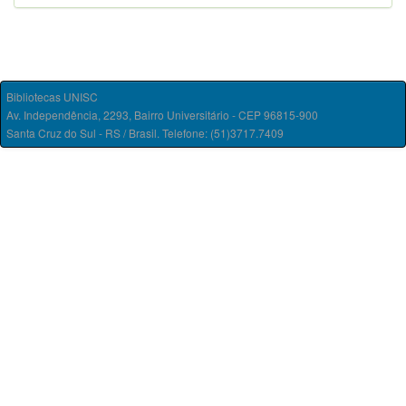
Bibliotecas UNISC
Av. Independência, 2293, Bairro Universitário - CEP 96815-900
Santa Cruz do Sul - RS / Brasil. Telefone: (51)3717.7409