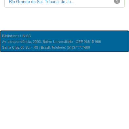
Rio Grande do Sul. Tribunal de Ju...
1
Bibliotecas UNISC
Av. Independência, 2293, Bairro Universitário - CEP 96815-900
Santa Cruz do Sul - RS / Brasil. Telefone: (51)3717.7409