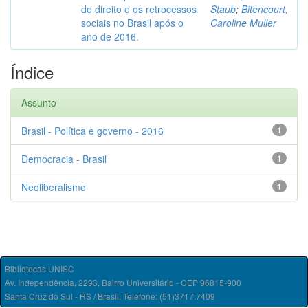
de direito e os retrocessos
Staub
;
Bitencourt,
sociais no Brasil após o
Caroline Muller
ano de 2016.
Índice
Assunto
Brasil - Política e governo - 2016
1
Democracia - Brasil
1
Neoliberalismo
1
Bibliotecas UNISC
Av. Independência, 2293, Bairro Universitário - CEP 96815-900
Santa Cruz do Sul - RS / Brasil. Telefone: (51)3717.7409