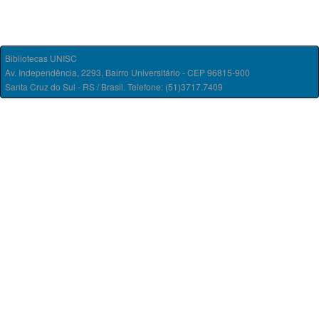
Bibliotecas UNISC
Av. Independência, 2293, Bairro Universitário - CEP 96815-900
Santa Cruz do Sul - RS / Brasil. Telefone: (51)3717.7409