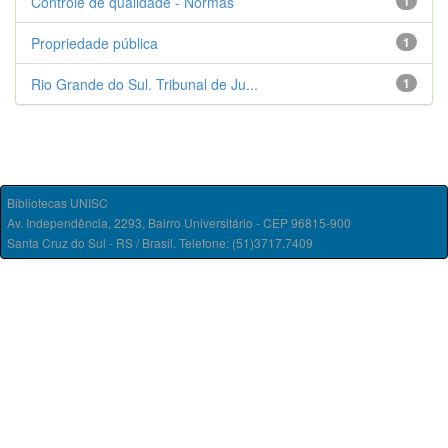
Controle de qualidade - Normas
1
Propriedade pública
1
Rio Grande do Sul. Tribunal de Ju...
1
Bibliotecas UNISC
Av. Independência, 2293, Bairro Universitário - CEP 96815-900
Santa Cruz do Sul - RS / Brasil. Telefone: (51)3717.7409