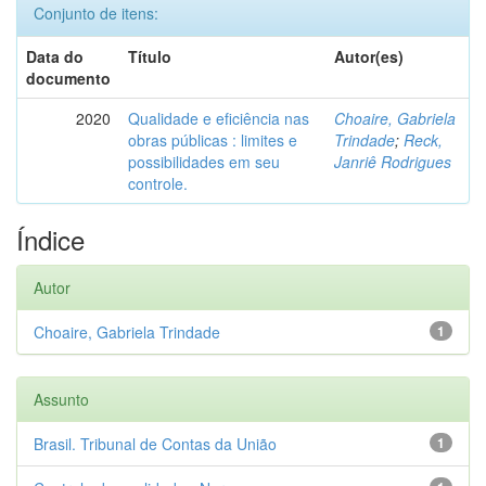
Conjunto de itens:
Data do
Título
Autor(es)
documento
2020
Qualidade e eficiência nas
Choaire, Gabriela
obras públicas : limites e
Trindade
;
Reck,
possibilidades em seu
Janriê Rodrigues
controle.
Índice
Autor
Choaire, Gabriela Trindade
1
Assunto
Brasil. Tribunal de Contas da União
1