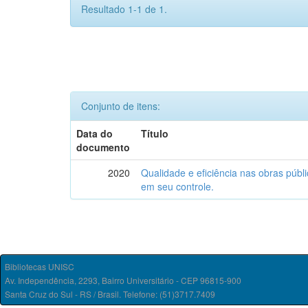
Resultado 1-1 de 1.
Conjunto de itens:
Data do
Título
documento
2020
Qualidade e eficiência nas obras públic
em seu controle.
Bibliotecas UNISC
Av. Independência, 2293, Bairro Universitário - CEP 96815-900
Santa Cruz do Sul - RS / Brasil. Telefone: (51)3717.7409