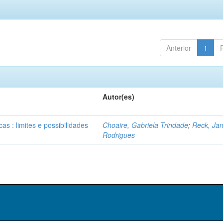
Anterior
1
Autor(es)
as : limites e possibilidades
Choaire, Gabriela Trindade
;
Reck, Jan
Rodrigues