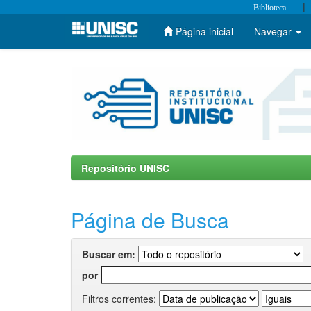
|
Biblioteca
Página inicial
Navegar
Skip
navigation
Repositório UNISC
Página de Busca
Buscar em:
por
Filtros correntes: