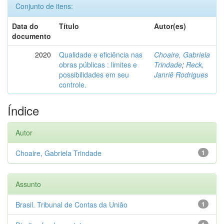
Conjunto de itens:
Data do
Título
Autor(es)
documento
2020
Qualidade e eficiência nas
Choaire, Gabriela
obras públicas : limites e
Trindade
;
Reck,
possibilidades em seu
Janriê Rodrigues
controle.
Índice
Autor
Choaire, Gabriela Trindade
1
Assunto
Brasil. Tribunal de Contas da União
1