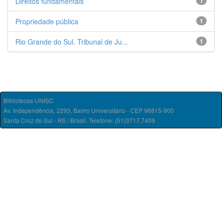
Direitos fundamentais
1
Propriedade pública
1
Rio Grande do Sul. Tribunal de Ju...
1
Bibliotecas UNISC
Av. Independência, 2293, Bairro Universitário - CEP 96815-900
Santa Cruz do Sul - RS / Brasil. Telefone: (51)3717.7409