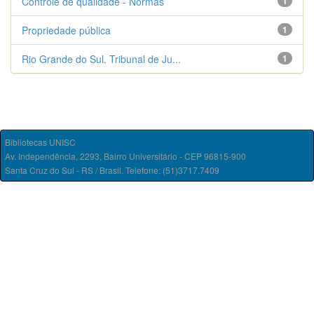
Controle de qualidade - Normas
1
Propriedade pública
1
Rio Grande do Sul. Tribunal de Ju...
1
Bibliotecas UNISC
Av. Independência, 2293, Bairro Universitário - CEP 96815-900
Santa Cruz do Sul - RS / Brasil. Telefone: (51)3717.7409