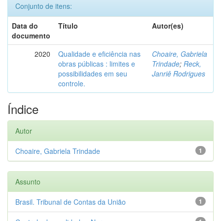
Conjunto de itens:
Data do
Título
Autor(es)
documento
2020
Qualidade e eficiência nas
Choaire, Gabriela
obras públicas : limites e
Trindade
;
Reck,
possibilidades em seu
Janriê Rodrigues
controle.
Índice
Autor
Choaire, Gabriela Trindade
1
Assunto
Brasil. Tribunal de Contas da União
1