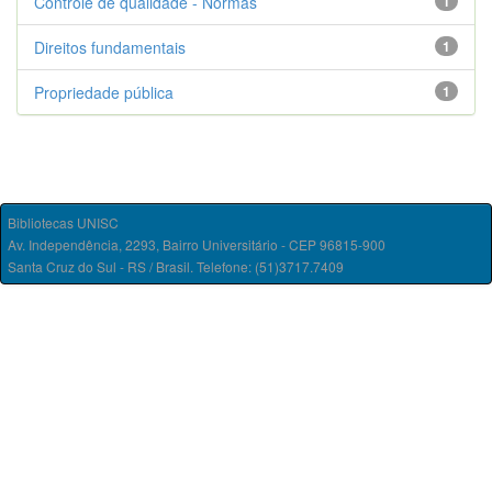
Controle de qualidade - Normas
1
Direitos fundamentais
1
Propriedade pública
1
Bibliotecas UNISC
Av. Independência, 2293, Bairro Universitário - CEP 96815-900
Santa Cruz do Sul - RS / Brasil. Telefone: (51)3717.7409