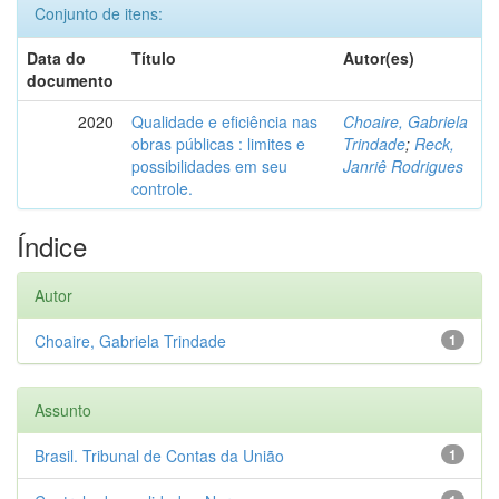
Conjunto de itens:
Data do
Título
Autor(es)
documento
2020
Qualidade e eficiência nas
Choaire, Gabriela
obras públicas : limites e
Trindade
;
Reck,
possibilidades em seu
Janriê Rodrigues
controle.
Índice
Autor
Choaire, Gabriela Trindade
1
Assunto
Brasil. Tribunal de Contas da União
1