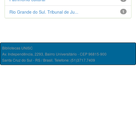
Rio Grande do Sul. Tribunal de Ju...
1
Bibliotecas UNISC
Av. Independência, 2293, Bairro Universitário - CEP 96815-900
Santa Cruz do Sul - RS / Brasil. Telefone: (51)3717.7409