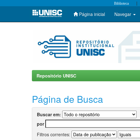
|
Biblioteca
Página inicial
Navegar
Skip
navigation
Repositório UNISC
Página de Busca
Buscar em:
por
Filtros correntes: