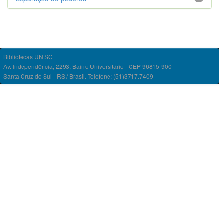
Bibliotecas UNISC
Av. Independência, 2293, Bairro Universitário - CEP 96815-900
Santa Cruz do Sul - RS / Brasil. Telefone: (51)3717.7409