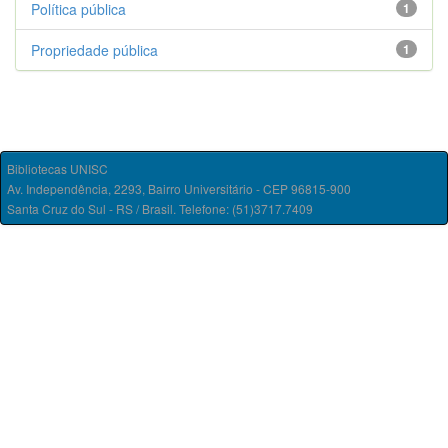
Política pública
1
Propriedade pública
1
Bibliotecas UNISC
Av. Independência, 2293, Bairro Universitário - CEP 96815-900
Santa Cruz do Sul - RS / Brasil. Telefone: (51)3717.7409