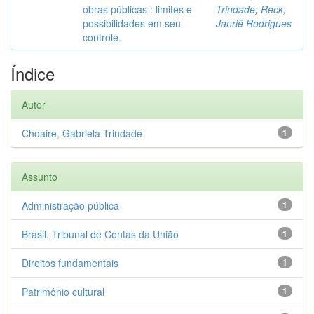
obras públicas : limites e
Trindade
;
Reck,
possibilidades em seu
Janriê Rodrigues
controle.
Índice
Autor
Choaire, Gabriela Trindade
1
Assunto
Administração pública
1
Brasil. Tribunal de Contas da União
1
Direitos fundamentais
1
Patrimônio cultural
1