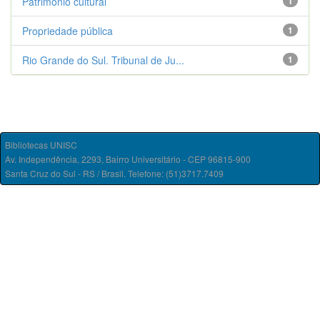
Patrimônio cultural
1
Propriedade pública
1
Rio Grande do Sul. Tribunal de Ju...
1
Bibliotecas UNISC
Av. Independência, 2293, Bairro Universitário - CEP 96815-900
Santa Cruz do Sul - RS / Brasil. Telefone: (51)3717.7409