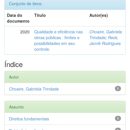
Conjunto de itens:
Data do
Título
Autor(es)
documento
2020
Qualidade e eficiência nas
Choaire, Gabriela
obras públicas : limites e
Trindade
;
Reck,
possibilidades em seu
Janriê Rodrigues
controle.
Índice
Autor
Choaire, Gabriela Trindade
1
Assunto
Direitos fundamentais
1