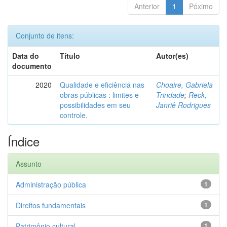
Anterior
1
Póximo
Conjunto de itens:
Data do
Título
Autor(es)
documento
2020
Qualidade e eficiência nas
Choaire, Gabriela
obras públicas : limites e
Trindade
;
Reck,
possibilidades em seu
Janriê Rodrigues
controle.
Índice
Assunto
Administração pública
1
Direitos fundamentais
1
Patrimônio cultural
1