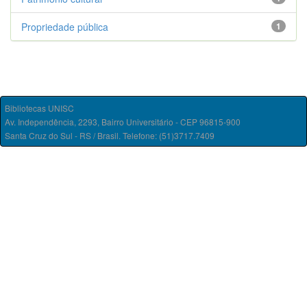
Propriedade pública
1
Bibliotecas UNISC
Av. Independência, 2293, Bairro Universitário - CEP 96815-900
Santa Cruz do Sul - RS / Brasil. Telefone: (51)3717.7409