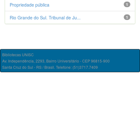
Propriedade pública
1
Rio Grande do Sul. Tribunal de Ju...
1
Bibliotecas UNISC
Av. Independência, 2293, Bairro Universitário - CEP 96815-900
Santa Cruz do Sul - RS / Brasil. Telefone: (51)3717.7409