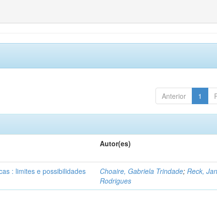
Anterior
1
Autor(es)
as : limites e possibilidades
Choaire, Gabriela Trindade
;
Reck, Jan
Rodrigues