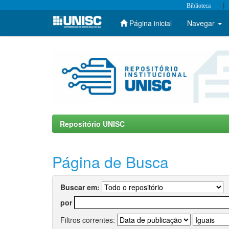
|
Biblioteca
Página inicial
Navegar
Skip
navigation
Repositório UNISC
Página de Busca
Buscar em:
por
Filtros correntes: