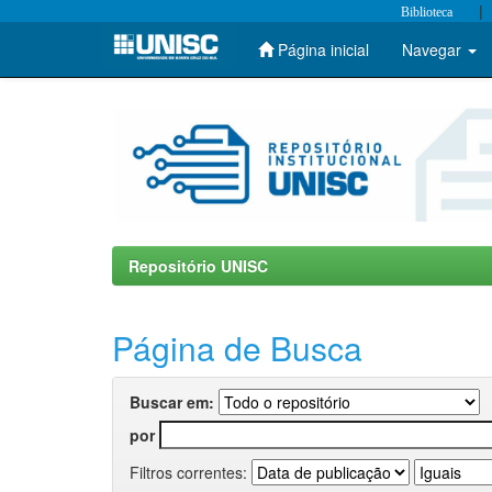
|
Biblioteca
Página inicial
Navegar
Skip
navigation
Repositório UNISC
Página de Busca
Buscar em:
por
Filtros correntes: