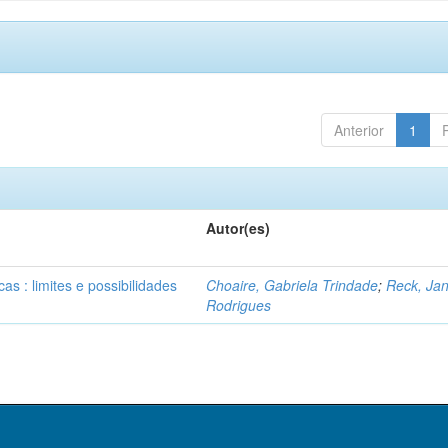
Anterior
1
Autor(es)
as : limites e possibilidades
Choaire, Gabriela Trindade
;
Reck, Jan
Rodrigues