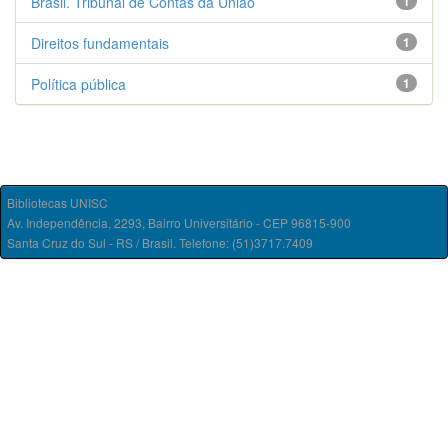
Brasil. Tribunal de Contas da União
1
Direitos fundamentais
1
Política pública
1
Bibliotecas UNISC
Av. Independência, 2293, Bairro Universitário - CEP 96815-900
Santa Cruz do Sul - RS / Brasil. Telefone: (51)3717.7409