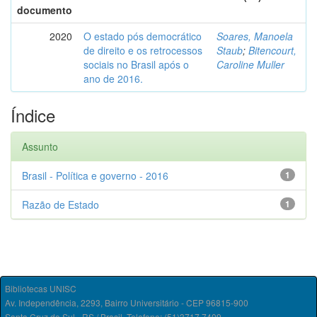
documento
2020
O estado pós democrático
Soares, Manoela
de direito e os retrocessos
Staub
;
Bitencourt,
sociais no Brasil após o
Caroline Muller
ano de 2016.
Índice
Assunto
Brasil - Política e governo - 2016
1
Razão de Estado
1
Bibliotecas UNISC
Av. Independência, 2293, Bairro Universitário - CEP 96815-900
Santa Cruz do Sul - RS / Brasil. Telefone: (51)3717.7409