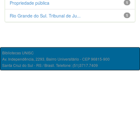
Propriedade pública
1
Rio Grande do Sul. Tribunal de Ju...
1
Bibliotecas UNISC
Av. Independência, 2293, Bairro Universitário - CEP 96815-900
Santa Cruz do Sul - RS / Brasil. Telefone: (51)3717.7409