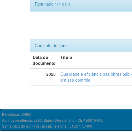
Resultado 1-1 de 1.
Conjunto de itens:
Data do
Título
documento
2020
Qualidade e eficiência nas obras públic
em seu controle.
Bibliotecas UNISC
Av. Independência, 2293, Bairro Universitário - CEP 96815-900
Santa Cruz do Sul - RS / Brasil. Telefone: (51)3717.7409