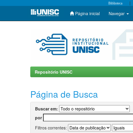
|
Biblioteca
Página inicial
Navegar
Skip
navigation
Repositório UNISC
Página de Busca
Buscar em:
por
Filtros correntes: