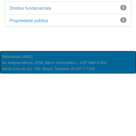
Direitos fundamentais
1
Propriedade pública
1
Bibliotecas UNISC
Av. Independência, 2293, Bairro Universitário - CEP 96815-900
Santa Cruz do Sul - RS / Brasil. Telefone: (51)3717.7409