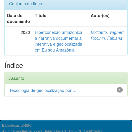
Conjunto de itens:
Data do
Título
Autor(es)
documento
2020
Hiperconexão amazônica :
Bozzetto, Vagner
;
a narrativa documentária
Piccinin, Fabiana
interativa e geolocalizada
em Eu sou Amazônia.
Índice
Assunto
Tecnologia de geolocalização por ...
1
Bibliotecas UNISC
Av. Independência, 2293, Bairro Universitário - CEP 96815-900