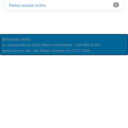
Redes sociais online
1
Bibliotecas UNISC
Av. Independência, 2293, Bairro Universitário - CEP 96815-900
Santa Cruz do Sul - RS / Brasil. Telefone: (51)3717.7409