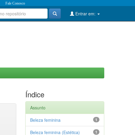
Fale Conosco
Entrar em:
Índice
Assunto
Beleza feminina
1
Beleza feminina (Estética)
1