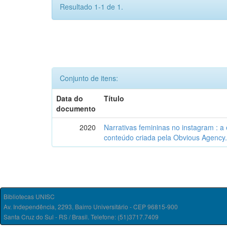
Resultado 1-1 de 1.
Conjunto de itens:
Data do
Título
documento
2020
Narrativas femininas no instagram : a
conteúdo criada pela Obvious Agency
Bibliotecas UNISC
Av. Independência, 2293, Bairro Universitário - CEP 96815-900
Santa Cruz do Sul - RS / Brasil. Telefone: (51)3717.7409