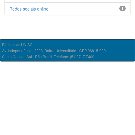
Redes sociais online
1
Bibliotecas UNISC
Av. Independência, 2293, Bairro Universitário - CEP 96815-900
Santa Cruz do Sul - RS / Brasil. Telefone: (51)3717.7409